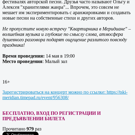
фестивалях авторской песни. Друзья часто называют Ольгу и
Алексея "хранителями жанра"... Впрочем, это совсем не
мешает им экспериментировать с аранжировками и создавать
новые песни на собственные стихи и других авторов.
Не пропустите новую встречу "Квартирника в Меридиане" –
волшебная музыка и глубокие по смыслу слова, атмосфера
душевного разговора подарят ощущение разлитого повсюду
праздника!
Время проведения:
14 мая в 19:00
Место проведения
: Малый зал
16+
Зарегистрироваться на концерт можно по ссылке: https://tski-
meridian.timepad.ru/event/956308/
БЕСПЛАТНО, ВХОД ПО РЕГИСТРАЦИИ И
ПРЕДЪЯВЛЕНИИ БИЛЕТА
Прочитано
979
раз