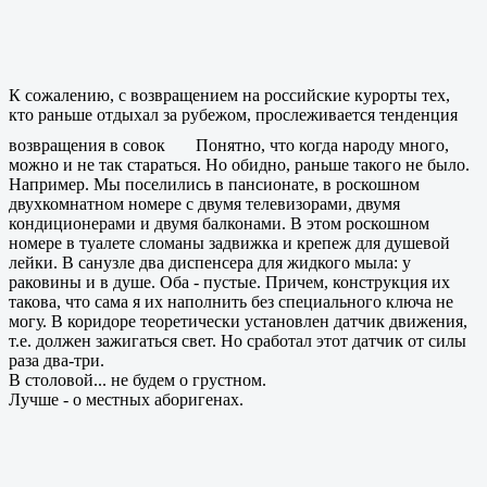
К сожалению, с возвращением на российские курорты тех,
кто раньше отдыхал за рубежом, прослеживается тенденция
возвращения в совок
Понятно, что когда народу много,
можно и не так стараться. Но обидно, раньше такого не было.
Например. Мы поселились в пансионате, в роскошном
двухкомнатном номере с двумя телевизорами, двумя
кондиционерами и двумя балконами. В этом роскошном
номере в туалете сломаны задвижка и крепеж для душевой
лейки. В санузле два диспенсера для жидкого мыла: у
раковины и в душе. Оба - пустые. Причем, конструкция их
такова, что сама я их наполнить без специального ключа не
могу. В коридоре теоретически установлен датчик движения,
т.е. должен зажигаться свет. Но сработал этот датчик от силы
раза два-три.
В столовой... не будем о грустном.
Лучше - о местных аборигенах.