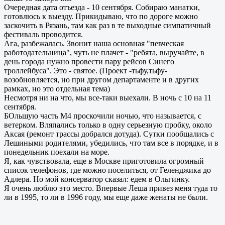
Очередная дата отъезда - 10 сентября. Собираю манатки,
готовлюсь к выезду. Прикидываю, что по дороге можно
заскочить в Рязань, там как раз в те выходные симпатичный
фестиваль проводится.
Ага, разбежалась. Звонит наша основная "певческая
работодательница", чуть не плачет - "ребята, выручайте, в
день города нужно провести пару рейсов Синего
троллейбуса". Это - святое. (Проект -тьфу,тьфу-
возобновляется, но при другом департаменте и в других
рамках, но это отдельная тема)
Несмотря ни на что, мы все-таки выехали. В ночь с 10 на 11
сентября.
БОльшую часть М4 проскочили ночью, что называется, с
ветерком. Вляпались только в одну серьезную пробку, около
Аксая (ремонт трассы добрался дотуда). Сутки пообщались с
Лешиными родителями, убедились, что там все в порядке, и в
понедельник поехали на море.
Я, как чувствовала, еще в Москве приготовила огромный
список телефонов, где можно поселиться, от Геленджика до
Адлера. Но мой консерватор сказал: едем в Ольгинку.
Я очень люблю это место. Впервые Леша привез меня туда то
ли в 1995, то ли в 1996 году, мы еще даже женаты не были.