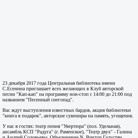
23 декабря 2017 года Центральная библиотека имени
С.Есенина приглашает всех желающих в Клуб авторской
песни "Кап-кап" на программу нон-стоп с 14:00 до 21:00 под
названием "Песенный снегопад".
Вас ждут выступления известных бардов, акция библиотеки
"книга в подарок", авторские сувениры на память, угощения.
У нас в гостях: театр пения "Увертюра" (пол. Удельная),
ансамбль КСП "Радуга" (г. Раменское), "Театр двух" - Галина
и Андрей Соловьевы, Объединение N, Виктор Галустян,