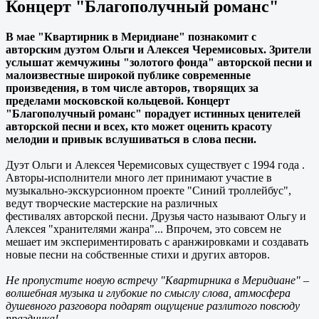
Концерт "Благополучный романс"
В мае "Квартирник в Меридиане" познакомит с
авторским дуэтом Ольги и Алексея Черемисовых. Зрители
услышат жемчужины "золотого фонда" авторской песни и
малоизвестные широкой публике современные
произведения, в том числе авторов, творящих за
пределами московской кольцевой. Концерт
"Благополучный романс" порадует истинных ценителей
авторской песни и всех, кто может оценить красоту
мелодии и привык вслушиваться в слова песни.
Дуэт Ольги и Алексея Черемисовых существует с 1994 года .
Авторы-исполнители много лет принимают участие в
музыкально-экскурсионном проекте "Синий троллейбус",
ведут творческие мастерские на различных
фестивалях авторской песни. Друзья часто называют Ольгу и
Алексея "хранителями жанра"... Впрочем, это совсем не
мешает им экспериментировать с аранжировками и создавать
новые песни на собственные стихи и других авторов.
Не пропустите новую встречу "Квартирника в Меридиане" –
волшебная музыка и глубокие по смыслу слова, атмосфера
душевного разговора подарят ощущение разлитого повсюду
праздника!