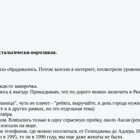
стальгически-ворчливая.
обрадовались. Потом залезли в интернет, посмотрели уровень
кая-то заморочка.
люсь к выезду. Прикидываю, что по дороге можно заскочить в Ря
ьница", чуть не плачет - "ребята, выручайте, в день города нужн
е и в других рамках, но это отдельная тема)
тября.
ом. Вляпались только в одну серьезную пробку, около Аксая (р
 поехали на море.
 телефонов, где можно поселиться, от Геленджика до Адлера. Но
 в 1995, то ли в 1996 году, мы еще даже женаты не были.