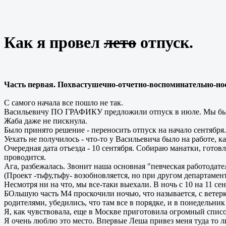
Как я провел
лето
отпуск.
Часть первая. Похвастушечно-отчетно-воспоминательно-но
С самого начала все пошло не так.
Васильевичу ПО ГРАФИКУ предложили отпуск в июле. Мы было 
Жаба даже не пискнула.
Было принято решение - переносить отпуск на начало сентября.
Уехать не получилось - что-то у Васильевича было на работе, ка
Очередная дата отъезда - 10 сентября. Собираю манатки, готов
проводится.
Ага, разбежалась. Звонит наша основная "певческая работодател
(Проект -тьфу,тьфу- возобновляется, но при другом департамент
Несмотря ни на что, мы все-таки выехали. В ночь с 10 на 11 сен
БОльшую часть М4 проскочили ночью, что называется, с ветерк
родителями, убедились, что там все в порядке, и в понедельник
Я, как чувствовала, еще в Москве приготовила огромный список
Я очень люблю это место. Впервые Леша привез меня туда то ли