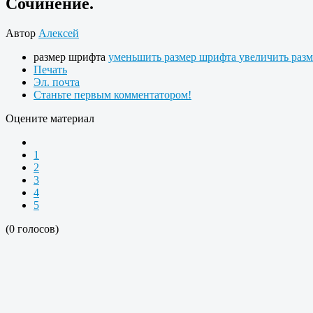
Сочинение.
Автор
Алексей
размер шрифта
уменьшить размер шрифта
увеличить раз
Печать
Эл. почта
Станьте первым комментатором!
Оцените материал
1
2
3
4
5
(0 голосов)